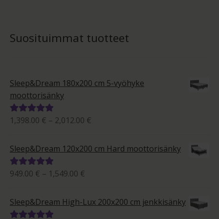
Suosituimmat tuotteet
Sleep&Dream 180x200 cm 5-vyöhyke
moottorisänky
Hintaluokka:
1,398.00
€
–
2,012.00
€
Arvostelu
1,398.00 €
tuotteesta:
-
5.00
/ 5
Sleep&Dream 120x200 cm Hard moottorisänky
2,012.00 €
Hintaluokka:
949.00
€
–
1,549.00
€
Arvostelu
949.00 €
tuotteesta:
-
5.00
/ 5
Sleep&Dream High-Lux 200x200 cm jenkkisänky
1,549.00 €