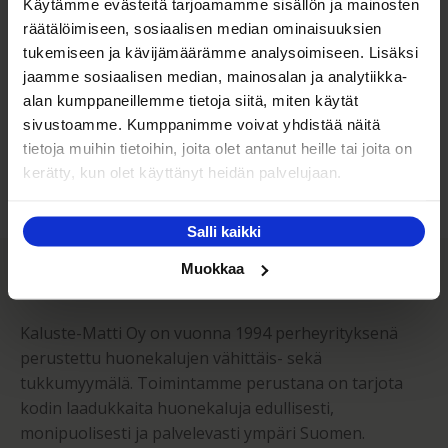
Käytämme evästeitä tarjoamamme sisällön ja mainosten
räätälöimiseen, sosiaalisen median ominaisuuksien
tukemiseen ja kävijämäärämme analysoimiseen. Lisäksi
Kaluste-Matin oma kuljetus on turvallinen tapa
jaamme sosiaalisen median, mainosalan ja analytiikka-
tuotteiden toimitukseen. Saat varmemmin tuotteet
ehjänä perille - ja vieläpä sisäänkannettuna!
alan kumppaneillemme tietoja siitä, miten käytät
sivustoamme. Kumppanimme voivat yhdistää näitä
Kuljetuksen hinta Suomessa alk. 59€!
tietoja muihin tietoihin, joita olet antanut heille tai joita on
kerätty, kun olet käyttänyt heidän palvelujaan.
Salli kaikki
Kaluste-Matti Oy
Muokkaa
Kaluste-Matti Oy on vuonna 1994 perheyrityksenä
perustettu huonekalujen vähittäis- sekä
tukkumyymälä. Toimintamme perustana on tarjota
kodin laadukkaita huonekaluja edullisesti,
monipuolisesti ja palvelevasti ympäri Suomen.