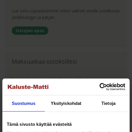
Lue osto-oppaastamme miten valitset sinulle soveltuvan
jenkkisängyn ja patjan.
Ostajan opas
Maksuaikaa ostoksillesi
Saat maksuaikaa ostoksillesi jopa 30 päivää tai erissä
osamaksulla 3-36kk.
Maksutavat
Suostumus
Yksityiskohdat
Tietoja
Tämä sivusto käyttää evästeitä
Oma turvallinen kuljetus