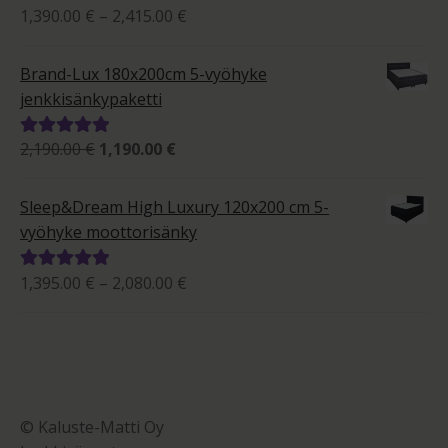
Hintaluokka:
1,390.00
€
–
2,415.00
€
Arvostelu
1,390.00 €
tuotteesta:
-
5.00
/ 5
Brand-Lux 180x200cm 5-vyöhyke
2,415.00 €
jenkkisänkypaketti
Alkuperäinen
Nykyinen
2,190.00
€
1,190.00
€
Arvostelu
hinta
hinta
tuotteesta:
oli:
on:
5.00
/ 5
Sleep&Dream High Luxury 120x200 cm 5-
2,190.00 €.
1,190.00 €.
vyöhyke moottorisänky
Hintaluokka:
1,395.00
€
–
2,080.00
€
Arvostelu
1,395.00 €
tuotteesta:
-
5.00
/ 5
2,080.00 €
© Kaluste-Matti Oy