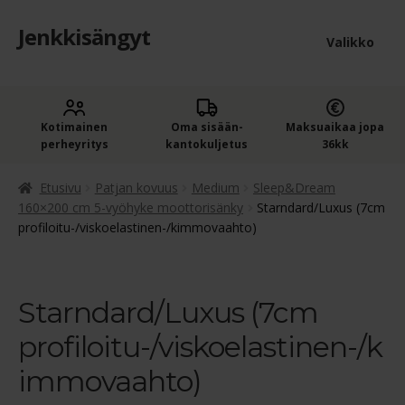
Jenkkisängyt
Siirry
Siirry
Valikko
navigointiin
sisältöön
Etusivu
Laaje
Kotimainen
Oma sisään­
Maksuaikaa jopa
Jenkkisängyt
perheyritys
kantokuljetus
36kk
alem
Laaje
Oheistuotteet
tason
Etusivu
Patjan kovuus
Medium
Sleep&Dream
alem
160×200 cm 5-vyöhyke moottorisänky
Starndard/Luxus (7cm
valik
profiloitu-/viskoelastinen-/kimmovaahto)
Ostoskori
tason
valik
Kassa
Starndard/Luxus (7cm
Jenkkisängyn ostajan opas
profiloitu-/viskoelastinen-/k
Yleiset ehdot
immovaahto)