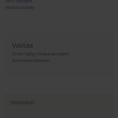
artikkeli
cm 5-vyöhyke
selaus
moottorisänky
Vastaa
Sinun täytyy
kirjautua sisään
kommentoidaksesi.
Ostoskori