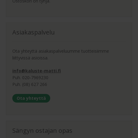
Ostoskori on tyhjä.
Asiakaspalvelu
Ota yhteyttä asiakaspalveluumme tuotteisiimme
liittyvissä asioissa.
info@kaluste-matti.fi
Puh. 020-7969230
Puh. (08) 627 266
Ota yhteyttä
Sängyn ostajan opas