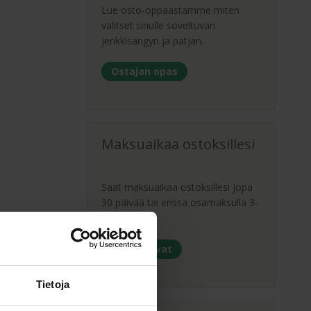
Lue osto-oppaastamme miten
valitset sinulle soveltuvan
jenkkisängyn ja patjan.
Ostajan opas
Maksuaikaa ostoksillesi
Saat maksuaikaa ostoksillesi jopa
30 päivää tai erissä osamaksulla 3-
36kk.
Maksutavat
Tietoja