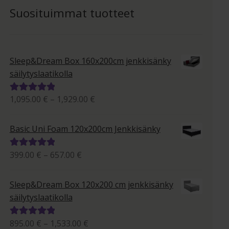
Suosituimmat tuotteet
Sleep&Dream Box 160x200cm jenkkisänky
säilytyslaatikolla
Hintaluokka:
1,095.00
€
–
1,929.00
€
Arvostelu
1,095.00 €
tuotteesta:
-
5.00
/ 5
Basic Uni Foam 120x200cm Jenkkisänky
1,929.00 €
Hintaluokka:
399.00
€
–
657.00
€
Arvostelu
399.00 €
tuotteesta:
-
5.00
/ 5
Sleep&Dream Box 120x200 cm jenkkisänky
657.00 €
säilytyslaatikolla
Hintaluokka:
895.00
€
–
1,533.00
€
Arvostelu