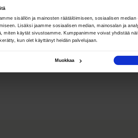
itä
mme sisällön ja mainosten räätälöimiseen, sosiaalisen median
iseen. Lisäksi jaamme sosiaalisen median, mainosalan ja analy
, miten käytät sivustoamme. Kumppanimme voivat yhdistää näitä t
n kerätty, kun olet käyttänyt heidän palvelujaan.
Muokkaa