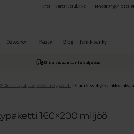
Hinta – Vertailutaulukko
Jenkkisängyn ostaja
Ostoskori
Kassa
Blogi – Jenkkisänky
Oma sisään­kantokuljetus
x200cm 5-vyöhyke jenkkisänkypaketti
Clara 5-vyöhyke jenkkisänkypa
kypaketti 160×200 miljöö