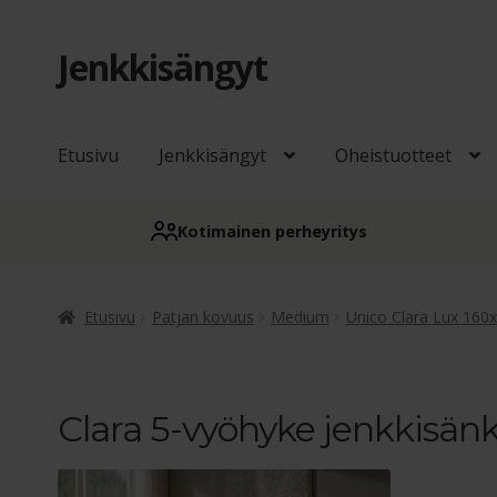
Jenkkisängyt
Siirry
Siirry
navigointiin
sisältöön
Etusivu
Jenkkisängyt
Oheistuotteet
Kotimainen perheyritys
Etusivu
Patjan kovuus
Medium
Unico Clara Lux 160
Clara 5-vyöhyke jenkkisän