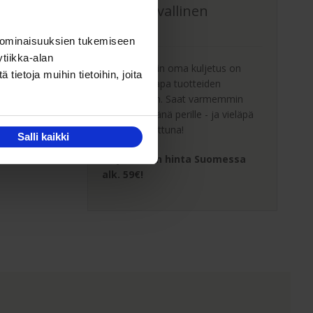
Oma turvallinen
kuljetus
 ominaisuuksien tukemiseen
tiikka-alan
Kaluste-Matin oma kuljetus on
ietoja muihin tietoihin, joita
turvallinen tapa tuotteiden
toimitukseen. Saat varmemmin
tuotteet ehjänä perille - ja vieläpä
sisäänkannettuna!
Salli kaikki
Kuljetuksen hinta Suomessa
alk. 59€!