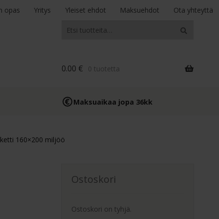
n opas
Yritys
Yleiset ehdot
Maksuehdot
Ota yhteyttä
Etsi:
Haku
0.00
€
0 tuotetta
Maksuaikaa jopa 36kk
ketti 160×200 miljöö
Ostoskori
Ostoskori on tyhjä.