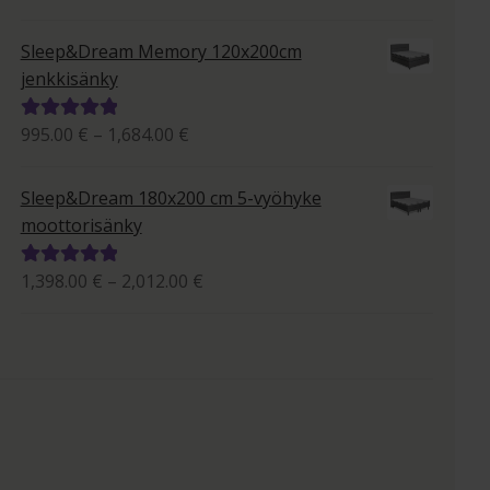
895.00 €
tuotteesta:
-
5.00
/ 5
Sleep&Dream Memory 120x200cm
1,533.00 €
jenkkisänky
Hintaluokka:
995.00
€
–
1,684.00
€
Arvostelu
995.00 €
tuotteesta:
-
5.00
/ 5
Sleep&Dream 180x200 cm 5-vyöhyke
1,684.00 €
moottorisänky
Hintaluokka:
1,398.00
€
–
2,012.00
€
Arvostelu
1,398.00 €
tuotteesta:
-
5.00
/ 5
2,012.00 €