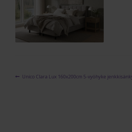
Artikkelien
Edellinen
Unico Clara Lux 160x200cm 5-vyöhyke jenkkisänk
artikkeli
selaus