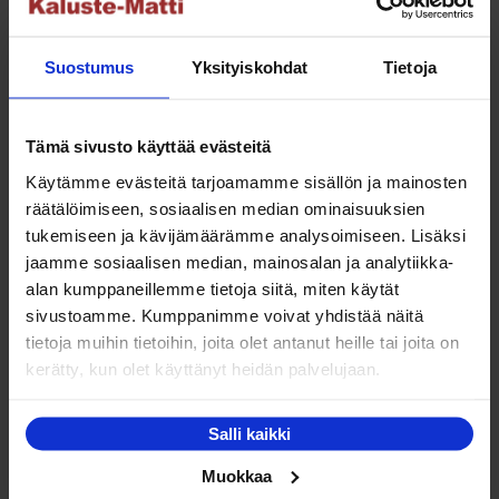
Suostumus
Yksityiskohdat
Tietoja
Maksuaikaa ostoksillesi
Tämä sivusto käyttää evästeitä
Käytämme evästeitä tarjoamamme sisällön ja mainosten
Saat maksuaikaa ostoksillesi jopa 30 päivää tai erissä
osamaksulla 3-36kk.
räätälöimiseen, sosiaalisen median ominaisuuksien
tukemiseen ja kävijämäärämme analysoimiseen. Lisäksi
Maksutavat
jaamme sosiaalisen median, mainosalan ja analytiikka-
alan kumppaneillemme tietoja siitä, miten käytät
sivustoamme. Kumppanimme voivat yhdistää näitä
tietoja muihin tietoihin, joita olet antanut heille tai joita on
Oma turvallinen kuljetus
kerätty, kun olet käyttänyt heidän palvelujaan.
Salli kaikki
Kaluste-Matin oma kuljetus on turvallinen tapa
tuotteiden toimitukseen. Saat varmemmin tuotteet
Muokkaa
ehjänä perille - ja vieläpä sisäänkannettuna!