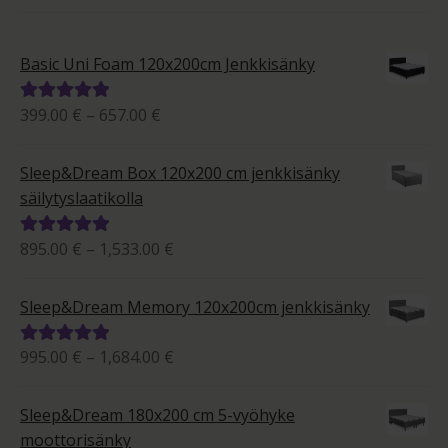
Basic Uni Foam 120x200cm Jenkkisänky
Hintaluokka:
399.00
€
–
657.00
€
Arvostelu
399.00 €
tuotteesta:
-
5.00
/ 5
Sleep&Dream Box 120x200 cm jenkkisänky
657.00 €
säilytyslaatikolla
Hintaluokka:
895.00
€
–
1,533.00
€
Arvostelu
895.00 €
tuotteesta:
-
5.00
/ 5
Sleep&Dream Memory 120x200cm jenkkisänky
1,533.00 €
Hintaluokka:
995.00
€
–
1,684.00
€
Arvostelu
995.00 €
tuotteesta:
-
5.00
/ 5
Sleep&Dream 180x200 cm 5-vyöhyke
1,684.00 €
moottorisänky