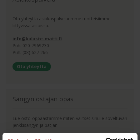
Ota yhteyttä asiakaspalveluumme tuotteisiimme
liittyvissä asioissa.
info@kaluste-matti.fi
Puh. 020-7969230
Puh. (08) 627 266
Ota yhteyttä
Sängyn ostajan opas
Lue osto-oppaastamme miten valitset sinulle soveltuvan
jenkkisängyn ja patjan.
Ostajan opas