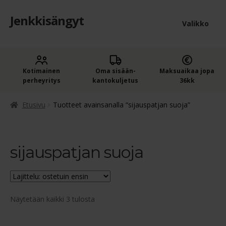
Jenkkisängyt
Siirry
Siirry
Valikko
navigointiin
sisältöön
Etusivu
Laaje
Kotimainen
Oma sisään­
Maksuaikaa jopa
Jenkkisängyt
perheyritys
kantokuljetus
36kk
alem
Laaje
Oheistuotteet
tason
Etusivu
Tuotteet avainsanalla “sijauspatjan suoja”
alem
valik
Ostoskori
tason
valik
sijauspatjan suoja
Kassa
Jenkkisängyn ostajan opas
Suosituimmat
Näytetään kaikki 3 tulosta
Yleiset ehdot
ensin