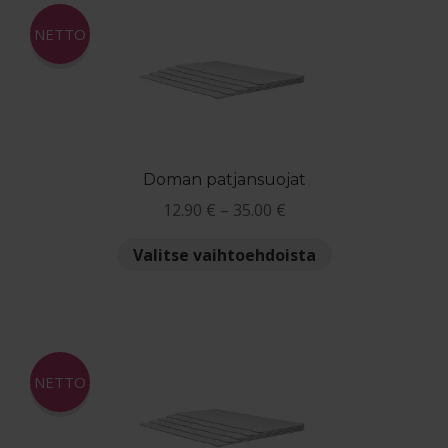
Maksuehdot
NETTO
Blogi – Jenkkisänky
Doman patjansuojat
Hintaluokka:
12.90
€
–
35.00
€
12.90 €
Tällä
Valitse vaihtoehdoista
-
tuotteella
35.00 €
on
useampi
muunnelma.
Voit
NETTO
tehdä
valinnat