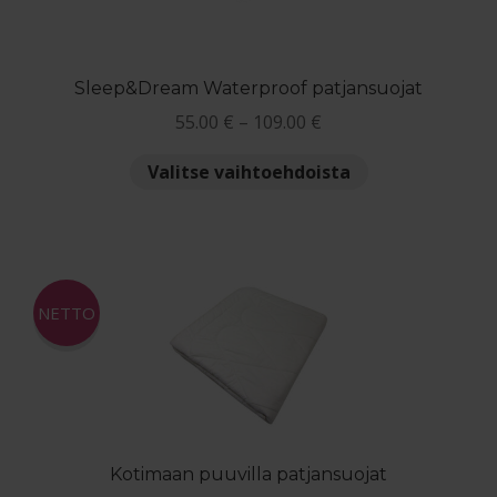
tuotteen
sivulla.
Sleep&Dream Waterproof patjansuojat
Hintaluokka:
55.00
€
–
109.00
€
55.00 €
Tällä
Valitse vaihtoehdoista
-
tuotteella
109.00 €
on
useampi
muunnelma.
Voit
NETTO
tehdä
valinnat
tuotteen
sivulla.
Kotimaan puuvilla patjansuojat