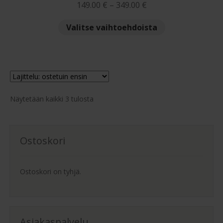
Hintaluokka:
149.00
€
–
349.00
€
149.00 €
Tällä
Valitse vaihtoehdoista
-
tuotteella
349.00 €
on
useampi
muunnelma.
Voit
Suosituimmat
tehdä
Näytetään kaikki 3 tulosta
ensin
valinnat
tuotteen
sivulla.
Ostoskori
Ostoskori on tyhjä.
Asiakaspalvelu