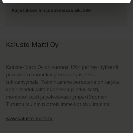
Kuljetuksen hinta Suomessa alk. 59€!
Kaluste-Matti Oy
Kaluste-Matti Oy on vuonna 1994 perheyrityksenä
perustettu huonekalujen vähittäis- sekä
tukkumyymälä. Toimintamme perustana on tarjota
kodin laadukkaita huonekaluja edullisesti,
monipuolisesti ja palvelevasti ympäri Suomen.
Tutustu muihin tuotteisiimme kotisivuiltamme:
www.kaluste-matti.fi/