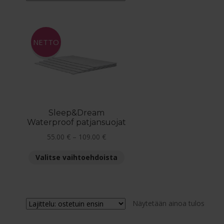
NETTO
Sleep&Dream
Waterproof patjansuojat
Hintaluokka:
55.00
€
–
109.00
€
55.00 €
Tällä
Valitse vaihtoehdoista
-
tuotteella
109.00 €
on
useampi
muunnelma.
Näytetään ainoa tulos
Voit
tehdä