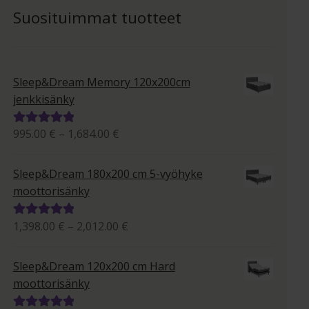
Suosituimmat tuotteet
Sleep&Dream Memory 120x200cm
jenkkisänky
Hintaluokka:
995.00
€
–
1,684.00
€
Arvostelu
995.00 €
tuotteesta:
-
5.00
/ 5
Sleep&Dream 180x200 cm 5-vyöhyke
1,684.00 €
moottorisänky
Hintaluokka:
1,398.00
€
–
2,012.00
€
Arvostelu
1,398.00 €
tuotteesta:
-
5.00
/ 5
Sleep&Dream 120x200 cm Hard
2,012.00 €
moottorisänky