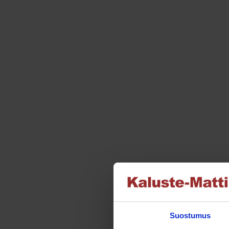
valinnat
tuotteen
sivulla.
Suostumus