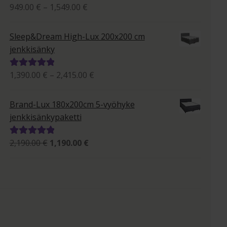
Hintaluokka:
949.00
€
–
1,549.00
€
Arvostelu
949.00 €
tuotteesta:
-
5.00
/ 5
Sleep&Dream High-Lux 200x200 cm
1,549.00 €
jenkkisänky
Hintaluokka:
1,390.00
€
–
2,415.00
€
Arvostelu
1,390.00 €
tuotteesta:
-
5.00
/ 5
Brand-Lux 180x200cm 5-vyöhyke
2,415.00 €
jenkkisänkypaketti
Alkuperäinen
Nykyinen
2,190.00
€
1,190.00
€
Arvostelu
hinta
hinta
tuotteesta:
oli:
on:
5.00
/ 5
2,190.00 €.
1,190.00 €.