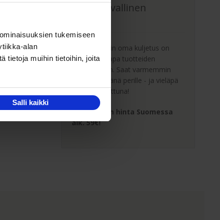
Oma turvallinen
kuljetus
 ominaisuuksien tukemiseen
tiikka-alan
Kaluste-Matin oma kuljetus on
turvallinen tapa tuotteiden
ietoja muihin tietoihin, joita
toimitukseen. Saat varmemmin
tuotteet ehjänä perille - ja vieläpä
sisäänkannettuna!
Salli kaikki
Kuljetuksen hinta Suomessa
alk. 59€!