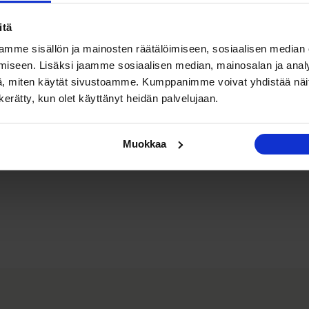
itä
mme sisällön ja mainosten räätälöimiseen, sosiaalisen median
iseen. Lisäksi jaamme sosiaalisen median, mainosalan ja analy
, miten käytät sivustoamme. Kumppanimme voivat yhdistää näitä t
n kerätty, kun olet käyttänyt heidän palvelujaan.
Muokkaa