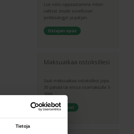
Lue osto-oppaastamme miten
valitset sinulle soveltuvan
jenkkisängyn ja patjan.
Ostajan opas
Maksuaikaa ostoksillesi
Saat maksuaikaa ostoksillesi jopa
30 päivää tai erissä osamaksulla 3-
36kk.
Maksutavat
Tietoja