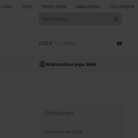
n opas
Yritys
Yleiset ehdot
Maksuehdot
Ota yhteyttä
Etsi:
Haku
0.00
€
0 tuotetta
Maksuaikaa jopa 36kk
Ostoskori
Ostoskori on tyhjä.