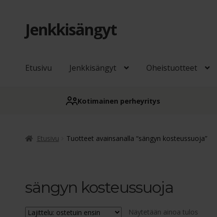
Jenkkisängyt
Siirry
Siirry
navigointiin
sisältöön
Etusivu
Jenkkisängyt
Oheistuotteet
Kotimainen perheyritys
Etusivu
Tuotteet avainsanalla “sängyn kosteussuoja”
sängyn kosteussuoja
Näytetään ainoa tulos