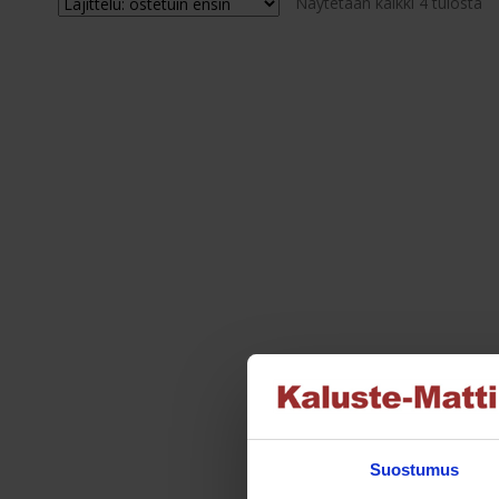
Su
Näytetään kaikki 4 tulosta
Voit
en
tehdä
valinnat
tuotteen
sivulla.
Suostumus