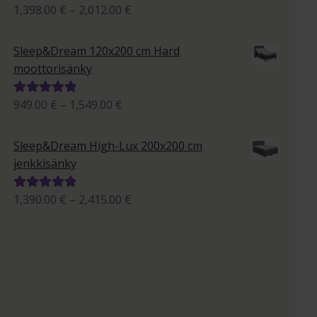
Hintaluokka:
1,398.00
€
–
2,012.00
€
Arvostelu
1,398.00 €
tuotteesta:
-
5.00
/ 5
Sleep&Dream 120x200 cm Hard
2,012.00 €
moottorisänky
Hintaluokka:
949.00
€
–
1,549.00
€
Arvostelu
949.00 €
tuotteesta:
-
5.00
/ 5
Sleep&Dream High-Lux 200x200 cm
1,549.00 €
jenkkisänky
Hintaluokka:
1,390.00
€
–
2,415.00
€
Arvostelu
1,390.00 €
tuotteesta:
-
5.00
/ 5
2,415.00 €