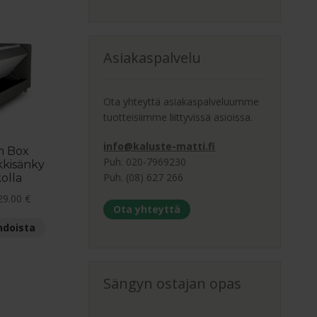
Asiakaspalvelu
Ota yhteyttä asiakaspalveluumme
tuotteisiimme liittyvissä asioissa.
info@kaluste-matti.fi
m Box
Puh. 020-7969230
kisänky
Puh. (08) 627 266
kolla
Hintaluokka:
29.00
€
Ota yhteyttä
1,095.00 €
Tällä
hdoista
-
tuotteella
1,929.00 €
on
useampi
Sängyn ostajan opas
muunnelma.
Voit