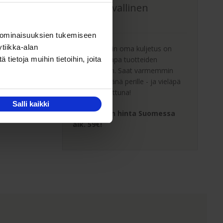
Oma turvallinen
kuljetus
 ominaisuuksien tukemiseen
tiikka-alan
Kaluste-Matin oma kuljetus on
turvallinen tapa tuotteiden
ietoja muihin tietoihin, joita
toimitukseen. Saat varmemmin
tuotteet ehjänä perille - ja vieläpä
sisäänkannettuna!
Salli kaikki
Kuljetuksen hinta Suomessa
alk. 59€!