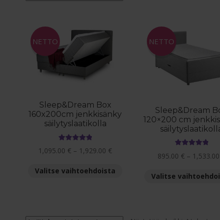
en
NETTO
NETTO
Sleep&Dream Box
Sleep&Dream B
160x200cm jenkkisänky
120×200 cm jenkki
säilytyslaatikolla
säilytyslaatikoll
Arvostelu
Hintaluokka:
1,095.00
€
–
1,929.00
€
Arvostelu
895.00
€
–
1,533.0
tuotteesta:
1,095.00 €
tuotteesta:
5.00
/ 5
Tällä
Valitse vaihtoehdoista
5.00
/ 5
-
Valitse vaihtoehdo
tuotteella
1,929.00 €
on
useampi
muunnelma.