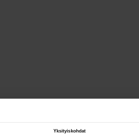
tehdä
osituimmat
Voit
valinnat
sin
tehdä
tuotteen
valinnat
sivulla.
tuotteen
sivulla.
Yksityiskohdat