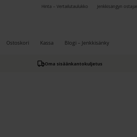
Hinta – Vertailutaulukko
Jenkkisängyn ostaja
Ostoskori
Kassa
Blogi – Jenkkisänky
Oma sisään­kantokuljetus
osituimmat