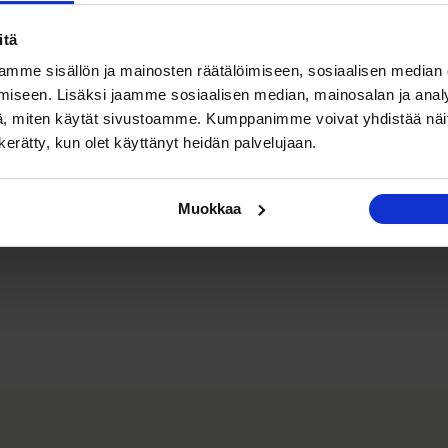
itä
mme sisällön ja mainosten räätälöimiseen, sosiaalisen median
iseen. Lisäksi jaamme sosiaalisen median, mainosalan ja analy
, miten käytät sivustoamme. Kumppanimme voivat yhdistää näitä t
n kerätty, kun olet käyttänyt heidän palvelujaan.
Muokkaa