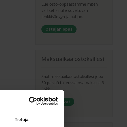
tehdä
Lue osto-oppaastamme miten
valinnat
valitset sinulle soveltuvan
tuotteen
jenkkisängyn ja patjan.
sivulla.
Ostajan opas
Maksuaikaa ostoksillesi
Saat maksuaikaa ostoksillesi jopa
30 päivää tai erissä osamaksulla 3-
36kk.
Maksutavat
Tietoja