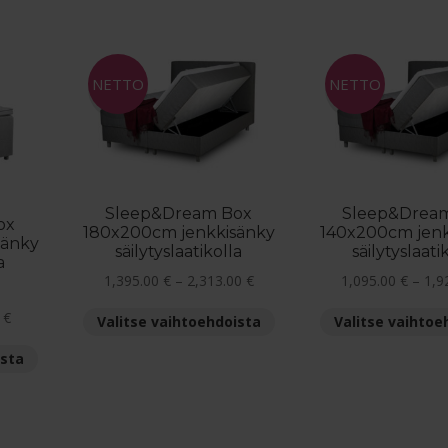
sin
NETTO
NETTO
Sleep&Dream Box
Sleep&Drea
ox
180x200cm jenkkisänky
140x200cm jenk
sänky
säilytyslaatikolla
säilytyslaati
a
Hintaluokka:
1,395.00
€
–
2,313.00
€
1,095.00
€
–
1,9
1,395.00 €
Hintaluokka:
Tällä
0
€
Valitse vaihtoehdoista
Valitse vaihtoe
-
895.00 €
tuotteella
2,313.00 €
Tällä
ista
-
on
tuotteella
1,533.00 €
useampi
on
muunnelma.
useampi
Voit
muunnelma.