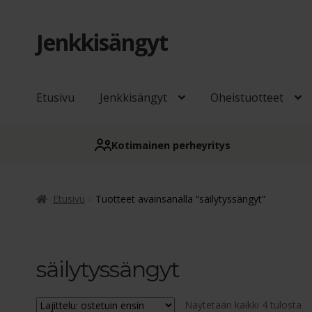
Jenkkisängyt
Siirry
Siirry
navigointiin
sisältöön
Etusivu
Jenkkisängyt
Oheistuotteet
Kotimainen perheyritys
Etusivu
Tuotteet avainsanalla “säilytyssängyt”
säilytyssängyt
Su
Näytetään kaikki 4 tulosta