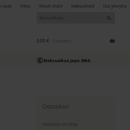
n opas
Yritys
Yleiset ehdot
Maksuehdot
Ota yhteyttä
Etsi:
Haku
0.00
€
0 tuotetta
Maksuaikaa jopa 36kk
Ostoskori
Ostoskori on tyhjä.