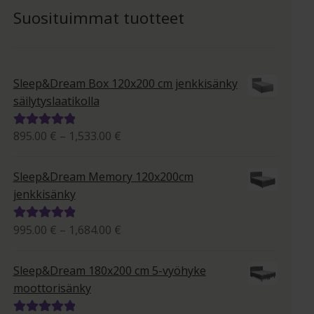
Suosituimmat tuotteet
Sleep&Dream Box 120x200 cm jenkkisänky
säilytyslaatikolla
Hintaluokka:
895.00
€
–
1,533.00
€
Arvostelu
895.00 €
tuotteesta:
-
5.00
/ 5
Sleep&Dream Memory 120x200cm
1,533.00 €
jenkkisänky
Hintaluokka:
995.00
€
–
1,684.00
€
Arvostelu
995.00 €
tuotteesta:
-
5.00
/ 5
Sleep&Dream 180x200 cm 5-vyöhyke
1,684.00 €
moottorisänky