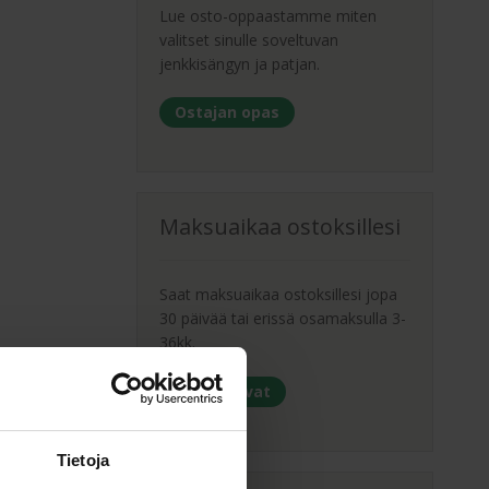
Lue osto-oppaastamme miten
valitset sinulle soveltuvan
jenkkisängyn ja patjan.
Ostajan opas
Maksuaikaa ostoksillesi
Saat maksuaikaa ostoksillesi jopa
30 päivää tai erissä osamaksulla 3-
36kk.
Maksutavat
Tietoja