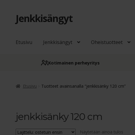
Jenkkisängyt
Siirry
Siirry
navigointiin
sisältöön
Etusivu
Jenkkisängyt
Oheistuotteet
Kotimainen perheyritys
Etusivu
Tuotteet avainsanalla “jenkkisänky 120 cm”
jenkkisänky 120 cm
Näytetään ainoa tulos