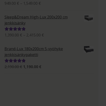
Hintaluokka:
949.00
€
–
1,549.00
€
Arvostelu
949.00 €
tuotteesta:
-
5.00
/ 5
Sleep&Dream High-Lux 200x200 cm
1,549.00 €
jenkkisänky
Hintaluokka:
1,390.00
€
–
2,415.00
€
Arvostelu
1,390.00 €
tuotteesta:
-
5.00
/ 5
Brand-Lux 180x200cm 5-vyöhyke
2,415.00 €
jenkkisänkypaketti
Alkuperäinen
Nykyinen
2,190.00
€
1,190.00
€
Arvostelu
hinta
hinta
tuotteesta:
oli:
on:
5.00
/ 5
2,190.00 €.
1,190.00 €.