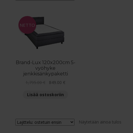
NETTO
Brand-Lux 120x200cm 5-
vyöhyke
jenkkisänkypaketti
Alkuperäinen
Nykyinen
1,795.00
€
849.00
€
hinta
hinta
Lisää ostoskoriin
oli:
on:
1,795.00 €.
849.00 €.
Näytetään ainoa tulos