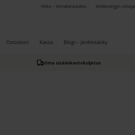
Hinta – Vertailutaulukko
Jenkkisängyn ostaja
Ostoskori
Kassa
Blogi – Jenkkisänky
Oma sisään­kantokuljetus