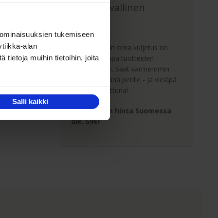
Oma turvallinen
kuljetus
 ominaisuuksien tukemiseen
tiikka-alan
Kaluste-Matin oma kuljetus on
turvallinen tapa tuotteiden
ietoja muihin tietoihin, joita
toimitukseen. Saat varmemmin
tuotteet ehjänä perille - ja vieläpä
sisäänkannettuna!
Salli kaikki
Kuljetuksen hinta Suomessa
alk. 59€!