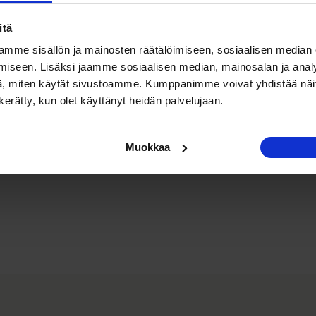
itä
mme sisällön ja mainosten räätälöimiseen, sosiaalisen median
iseen. Lisäksi jaamme sosiaalisen median, mainosalan ja analy
, miten käytät sivustoamme. Kumppanimme voivat yhdistää näitä t
n kerätty, kun olet käyttänyt heidän palvelujaan.
Muokkaa