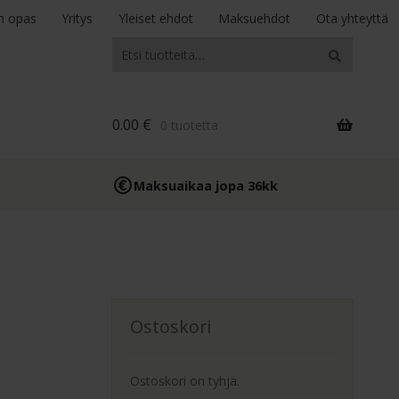
n opas
Yritys
Yleiset ehdot
Maksuehdot
Ota yhteyttä
Etsi:
Haku
0.00
€
0 tuotetta
Maksuaikaa jopa 36kk
Ostoskori
Ostoskori on tyhjä.