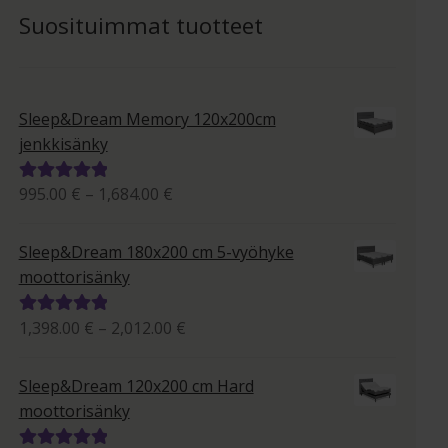
Suosituimmat tuotteet
Sleep&Dream Memory 120x200cm
jenkkisänky
Hintaluokka:
995.00
€
–
1,684.00
€
Arvostelu
995.00 €
tuotteesta:
-
5.00
/ 5
Sleep&Dream 180x200 cm 5-vyöhyke
1,684.00 €
moottorisänky
Hintaluokka:
1,398.00
€
–
2,012.00
€
Arvostelu
1,398.00 €
tuotteesta:
-
5.00
/ 5
Sleep&Dream 120x200 cm Hard
2,012.00 €
moottorisänky