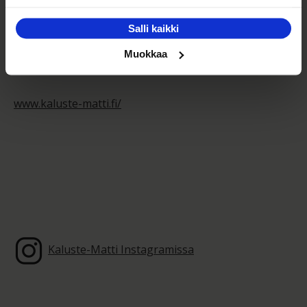
perustettu huonekalujen vähittäis- sekä
tukkumyymälä. Toimintamme perustana on tarjota
Salli kaikki
kodin laadukkaita huonekaluja edullisesti,
monipuolisesti ja palvelevasti ympäri Suomen.
Muokkaa
Tutustu muihin tuotteisiimme kotisivuiltamme:
www.kaluste-matti.fi/
Kaluste-Matti Instagramissa