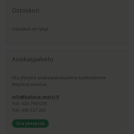
Ostoskori
Ostoskori on tyhjä.
Asiakaspalvelu
Ota yhteyttä asiakaspalveluumme tuotteisiimme
liittyvissä asioissa.
info@kaluste-matti.fi
Puh. 020-7969230
Puh. (08) 627 266
Ota yhteyttä