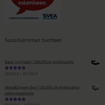
Suosituimmat tuotteet
Basic Uni Foam 120x200cm Jenkkisänky
Hintaluokka:
399.00
€
–
657.00
€
Arvostelu
399.00 €
tuotteesta:
-
5.00
/ 5
Sleep&Dream Box 120x200 cm jenkkisänky
657.00 €
säilytyslaatikolla
Hintaluokka:
Arvostelu