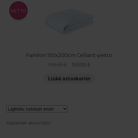
Maksuehdot
NETTO
Blogi – Jenkkisänky
Familon 150x200cm Celliant-peitto
Alkuperäinen
Nykyinen
199.00
€
159.00
€
hinta
hinta
Lisää ostoskoriin
oli:
on:
199.00 €.
159.00 €.
Näytetään ainoa tulos