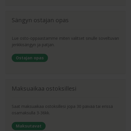
Sängyn ostajan opas
Lue osto-oppaastamme miten valitset sinulle soveltuvan
jenkkisängyn ja patjan.
Ostajan opas
Maksuaikaa ostoksillesi
Saat maksuaikaa ostoksillesi jopa 30 päivää tai erissä
osamaksulla 3-36kk.
Maksutavat