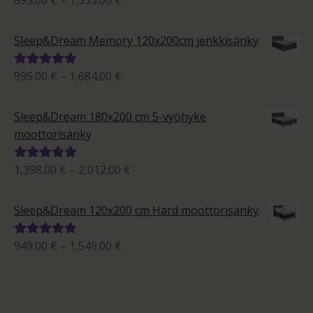
895.00
€
–
1,533.00
€
895.00 €
tuotteesta:
-
5.00
/ 5
Sleep&Dream Memory 120x200cm jenkkisänky
1,533.00 €
Hintaluokka:
995.00
€
–
1,684.00
€
Arvostelu
995.00 €
tuotteesta:
-
5.00
/ 5
Sleep&Dream 180x200 cm 5-vyöhyke
1,684.00 €
moottorisänky
Hintaluokka:
1,398.00
€
–
2,012.00
€
Arvostelu
1,398.00 €
tuotteesta:
-
5.00
/ 5
Sleep&Dream 120x200 cm Hard moottorisänky
2,012.00 €
Hintaluokka:
949.00
€
–
1,549.00
€
Arvostelu
949.00 €
tuotteesta:
-
5.00
/ 5
1,549.00 €