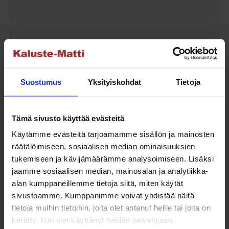
Oma turvallinen kuljetus
Kaluste-Matin oma kuljetus on turvallinen tapa
Suostumus
Yksityiskohdat
Tietoja
tuotteiden toimitukseen. Saat varmemmin tuotteet
ehjänä perille - ja vieläpä sisäänkannettuna!
Tämä sivusto käyttää evästeitä
Kuljetuksen hinta Suomessa alk. 59€!
Käytämme evästeitä tarjoamamme sisällön ja mainosten
räätälöimiseen, sosiaalisen median ominaisuuksien
tukemiseen ja kävijämäärämme analysoimiseen. Lisäksi
jaamme sosiaalisen median, mainosalan ja analytiikka-
Kaluste-Matti Oy
alan kumppaneillemme tietoja siitä, miten käytät
sivustoamme. Kumppanimme voivat yhdistää näitä
tietoja muihin tietoihin, joita olet antanut heille tai joita on
Kaluste-Matti Oy on vuonna 1994 perheyrityksenä
kerätty, kun olet käyttänyt heidän palvelujaan.