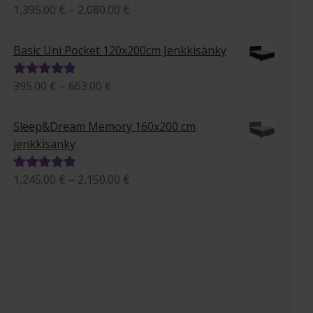
Hintaluokka:
1,395.00
€
–
2,080.00
€
Arvostelu
1,395.00 €
tuotteesta:
-
5.00
/ 5
Basic Uni Pocket 120x200cm Jenkkisänky
2,080.00 €
Hintaluokka:
395.00
€
–
663.00
€
Arvostelu
395.00 €
tuotteesta:
-
5.00
/ 5
Sleep&Dream Memory 160x200 cm
663.00 €
jenkkisänky
Hintaluokka:
1,245.00
€
–
2,150.00
€
Arvostelu
1,245.00 €
tuotteesta:
-
5.00
/ 5
2,150.00 €