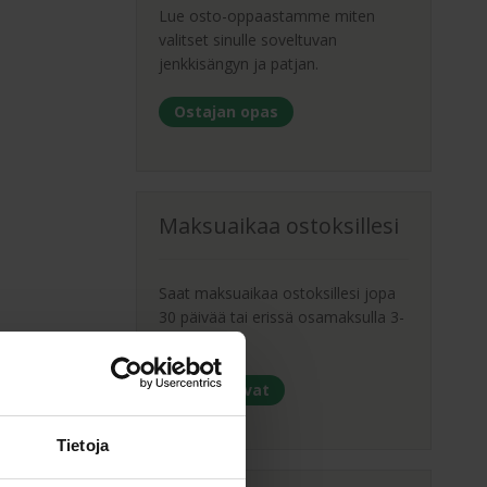
Lue osto-oppaastamme miten
valitset sinulle soveltuvan
jenkkisängyn ja patjan.
Ostajan opas
Maksuaikaa ostoksillesi
Saat maksuaikaa ostoksillesi jopa
30 päivää tai erissä osamaksulla 3-
36kk.
Maksutavat
Tietoja