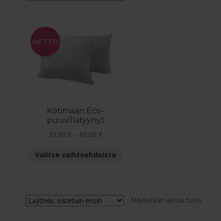
NETTO
Kotimaan Eco-
puuvillatyynyt
Hintaluokka:
35.00
€
–
89.00
€
35.00 €
Tällä
Valitse vaihtoehdoista
-
tuotteella
89.00 €
on
useampi
muunnelma.
Näytetään ainoa tulos
Voit
tehdä