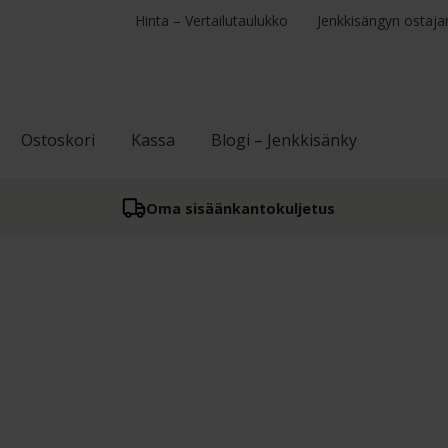
Hinta – Vertailutaulukko
Jenkkisängyn ostaja
Ostoskori
Kassa
Blogi – Jenkkisänky
Oma sisään­kantokuljetus