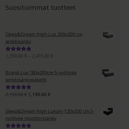
Suosituimmat tuotteet
Sleep&Dream High-Lux 200x200 cm
jenkkisänky
Hintaluokka:
1,390.00
€
–
2,415.00
€
Arvostelu
1,390.00 €
tuotteesta:
-
5.00
/ 5
Brand-Lux 180x200cm 5-vyöhyke
2,415.00 €
jenkkisänkypaketti
Alkuperäinen
Nykyinen
2,190.00
€
1,190.00
€
Arvostelu
hinta
hinta
tuotteesta:
oli:
on:
5.00
/ 5
Sleep&Dream High Luxury 120x200 cm 5-
2,190.00 €.
1,190.00 €.
vyöhyke moottorisänky