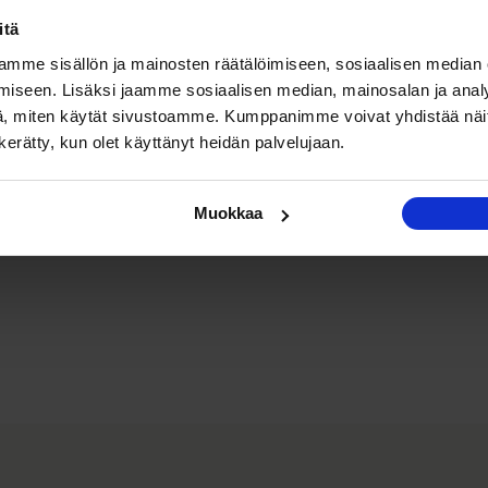
itä
mme sisällön ja mainosten räätälöimiseen, sosiaalisen median
iseen. Lisäksi jaamme sosiaalisen median, mainosalan ja analy
, miten käytät sivustoamme. Kumppanimme voivat yhdistää näitä t
n kerätty, kun olet käyttänyt heidän palvelujaan.
Muokkaa