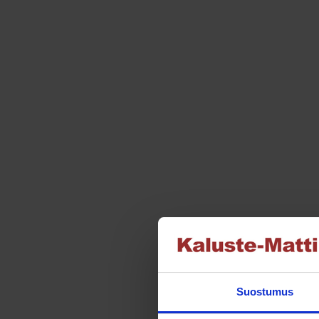
valinnat
tuotteen
sivulla.
Suostumus