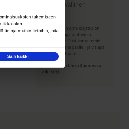
Oma turvallinen
kuljetus
 ominaisuuksien tukemiseen
tiikka-alan
Kaluste-Matin oma kuljetus on
ietoja muihin tietoihin, joita
turvallinen tapa tuotteiden
toimitukseen. Saat varmemmin
tuotteet ehjänä perille - ja vieläpä
sisäänkannettuna!
Salli kaikki
Kuljetuksen hinta Suomessa
alk. 59€!