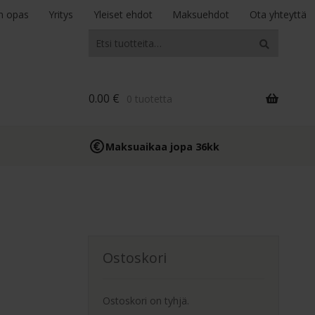
n opas
Yritys
Yleiset ehdot
Maksuehdot
Ota yhteyttä
Etsi:
Haku
0.00
€
0 tuotetta
Maksuaikaa jopa 36kk
Ostoskori
Ostoskori on tyhjä.