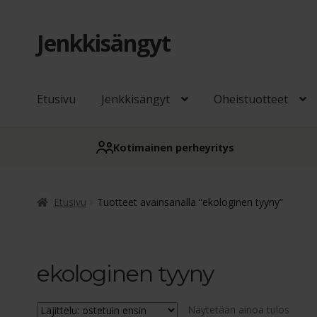
Jenkkisängyt
Siirry
Siirry
navigointiin
sisältöön
Etusivu
Jenkkisängyt
Oheistuotteet
Kotimainen perheyritys
Etusivu
Tuotteet avainsanalla “ekologinen tyyny”
ekologinen tyyny
Näytetään ainoa tulos