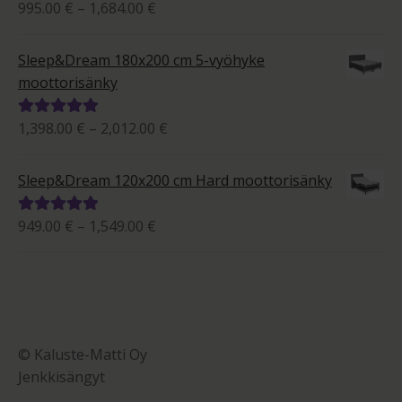
Hintaluokka:
995.00
€
–
1,684.00
€
Arvostelu
995.00 €
tuotteesta:
-
5.00
/ 5
Sleep&Dream 180x200 cm 5-vyöhyke
1,684.00 €
moottorisänky
Hintaluokka:
1,398.00
€
–
2,012.00
€
Arvostelu
1,398.00 €
tuotteesta:
-
5.00
/ 5
Sleep&Dream 120x200 cm Hard moottorisänky
2,012.00 €
Hintaluokka:
949.00
€
–
1,549.00
€
Arvostelu
949.00 €
tuotteesta:
-
5.00
/ 5
1,549.00 €
© Kaluste-Matti Oy
Jenkkisängyt