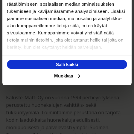
räätälöimiseen, sosiaalisen median ominaisuuksien
tukemiseen ja kävijämäärämme analysoimiseen. Lisäksi
Kaluste-Matin oma kuljetus on turvallinen tapa
jaamme sosiaalisen median, mainosalan ja analytiikka-
tuotteiden toimitukseen. Saat varmemmin tuotteet
alan kumppaneillemme tietoja siitä, miten käytät
ehjänä perille - ja vieläpä sisäänkannettuna!
sivustoamme. Kumppanimme voivat yhdistää näitä
tietoja muihin tietoihin, joita olet antanut heille tai joita on
Kuljetuksen hinta Suomessa alk. 59€!
kerätty, kun olet käyttänyt heidän palvelujaan.
Salli kaikki
Kaluste-Matti Oy
Muokkaa
Kaluste-Matti Oy on vuonna 1994 perheyrityksenä
perustettu huonekalujen vähittäis- sekä
tukkumyymälä. Toimintamme perustana on tarjota
kodin laadukkaita huonekaluja edullisesti,
monipuolisesti ja palvelevasti ympäri Suomen.