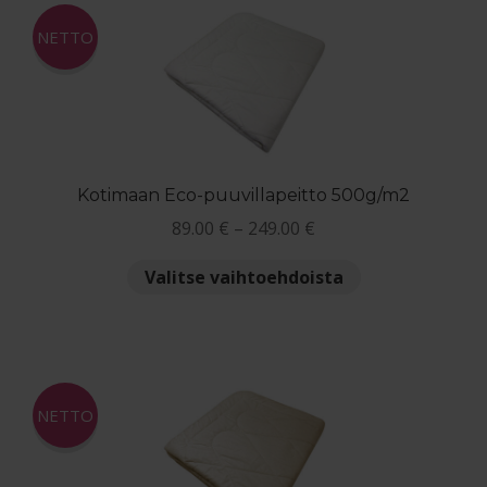
Maksuehdot
NETTO
Blogi – Jenkkisänky
Kotimaan Eco-puuvillapeitto 500g/m2
Hintaluokka:
89.00
€
–
249.00
€
89.00 €
Tällä
Valitse vaihtoehdoista
-
tuotteella
249.00 €
on
useampi
muunnelma.
Voit
NETTO
tehdä
valinnat