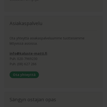
Asiakaspalvelu
Ota yhteyttä asiakaspalveluumme tuotteisiimme
liittyvissä asioissa.
info@kaluste-matti.fi
Puh. 020-7969230
Puh. (08) 627 266
Ota yhteyttä
Sängyn ostajan opas