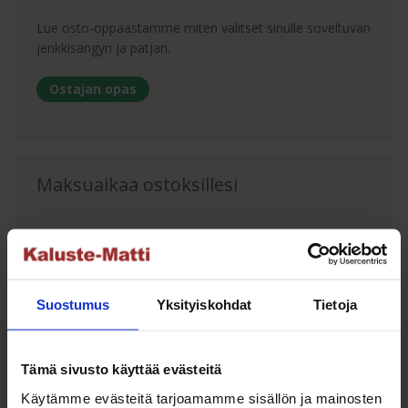
Lue osto-oppaastamme miten valitset sinulle soveltuvan
jenkkisängyn ja patjan.
Ostajan opas
Maksuaikaa ostoksillesi
Saat maksuaikaa ostoksillesi jopa 30 päivää tai erissä
osamaksulla 3-36kk.
Maksutavat
Suostumus
Yksityiskohdat
Tietoja
Tämä sivusto käyttää evästeitä
Oma turvallinen kuljetus
Käytämme evästeitä tarjoamamme sisällön ja mainosten