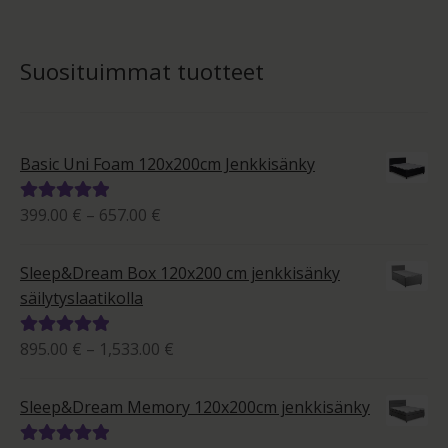
Suosituimmat tuotteet
Basic Uni Foam 120x200cm Jenkkisänky
Hintaluokka:
399.00
€
–
657.00
€
Arvostelu
399.00 €
tuotteesta:
-
5.00
/ 5
Sleep&Dream Box 120x200 cm jenkkisänky
657.00 €
säilytyslaatikolla
Hintaluokka:
895.00
€
–
1,533.00
€
Arvostelu
895.00 €
tuotteesta:
-
5.00
/ 5
Sleep&Dream Memory 120x200cm jenkkisänky
1,533.00 €