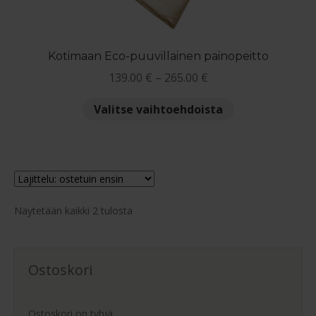
tuotteen
sivulla.
Kotimaan Eco-puuvillainen painopeitto
Hintaluokka:
139.00
€
–
265.00
€
139.00 €
Tällä
Valitse vaihtoehdoista
-
tuotteella
265.00 €
on
useampi
muunnelma.
Voit
Suosituimmat
tehdä
Näytetään kaikki 2 tulosta
ensin
valinnat
tuotteen
sivulla.
Ostoskori
Ostoskori on tyhjä.