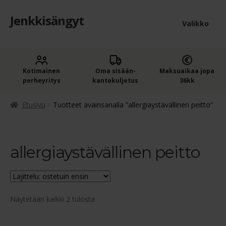
Jenkkisängyt
Siirry
Siirry
Valikko
navigointiin
sisältöön
Etusivu
Laaje
Kotimainen
Oma sisään­
Maksuaikaa jopa
Jenkkisängyt
perheyritys
kantokuljetus
36kk
alem
Laaje
Oheistuotteet
tason
Etusivu
Tuotteet avainsanalla “allergiaystävällinen peitto”
alem
valik
Ostoskori
tason
valik
allergiaystävällinen peitto
Kassa
Jenkkisängyn ostajan opas
Suosituimmat
Näytetään kaikki 2 tulosta
Yleiset ehdot
ensin