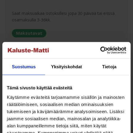
Saat maksuaikaa ostoksillesi jopa 30 päivää tai erissä
osamaksulla 3-36kk.
Maksutavat
Oma turvallinen kuljetus
Suostumus
Yksityiskohdat
Tietoja
Kaluste-Matin oma kuljetus on turvallinen tapa
Tämä sivusto käyttää evästeitä
tuotteiden toimitukseen. Saat varmemmin tuotteet
ehjänä perille - ja vieläpä sisäänkannettuna!
Käytämme evästeitä tarjoamamme sisällön ja mainosten
räätälöimiseen, sosiaalisen median ominaisuuksien
Kuljetuksen hinta Suomessa alk. 59€!
tukemiseen ja kävijämäärämme analysoimiseen. Lisäksi
jaamme sosiaalisen median, mainosalan ja analytiikka-
alan kumppaneillemme tietoja siitä, miten käytät
sivustoamme. Kumppanimme voivat yhdistää näitä