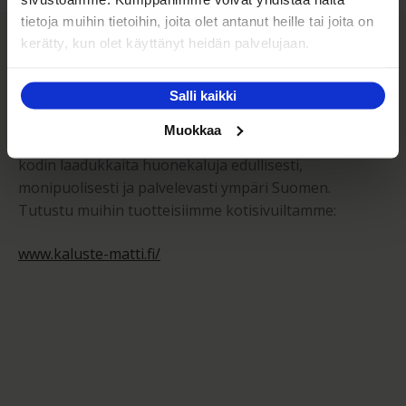
tietoja muihin tietoihin, joita olet antanut heille tai joita on
Kaluste-Matti Oy
kerätty, kun olet käyttänyt heidän palvelujaan.
Kaluste-Matti Oy on vuonna 1994 perheyrityksenä
Salli kaikki
perustettu huonekalujen vähittäis- sekä
Muokkaa
tukkumyymälä. Toimintamme perustana on tarjota
kodin laadukkaita huonekaluja edullisesti,
monipuolisesti ja palvelevasti ympäri Suomen.
Tutustu muihin tuotteisiimme kotisivuiltamme:
www.kaluste-matti.fi/