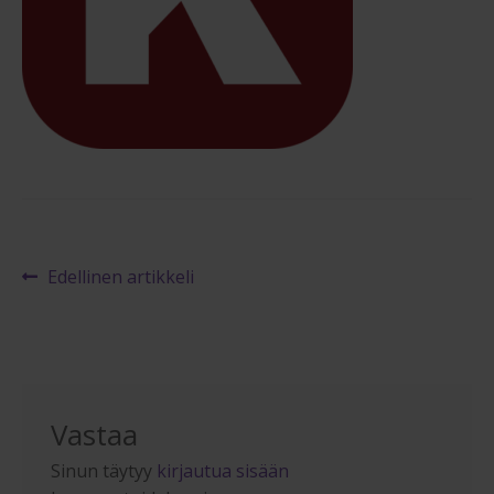
Maksuehdot
Blogi – Jenkkisänky
Artikkelien
Edellinen
Edellinen artikkeli
artikkeli
selaus
Vastaa
Sinun täytyy
kirjautua sisään