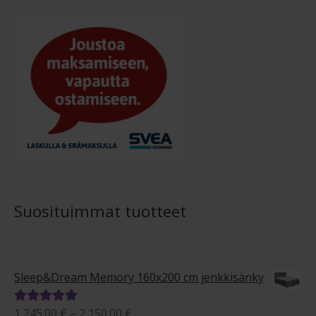
Suosituimmat tuotteet
Sleep&Dream Memory 160x200 cm jenkkisänky
Hintaluokka:
1,245.00
€
–
2,150.00
€
Arvostelu