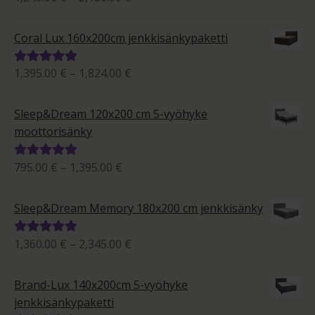
1,245.00 €
tuotteesta:
-
5.00
/ 5
Coral Lux 160x200cm jenkkisänkypaketti
2,150.00 €
Hintaluokka:
1,395.00
€
–
1,824.00
€
Arvostelu
1,395.00 €
tuotteesta:
-
5.00
/ 5
Sleep&Dream 120x200 cm 5-vyöhyke
1,824.00 €
moottorisänky
Hintaluokka:
795.00
€
–
1,395.00
€
Arvostelu
795.00 €
tuotteesta:
-
5.00
/ 5
Sleep&Dream Memory 180x200 cm jenkkisänky
1,395.00 €
Hintaluokka:
1,360.00
€
–
2,345.00
€
Arvostelu
1,360.00 €
tuotteesta:
-
5.00
/ 5
Brand-Lux 140x200cm 5-vyöhyke
2,345.00 €
jenkkisänkypaketti