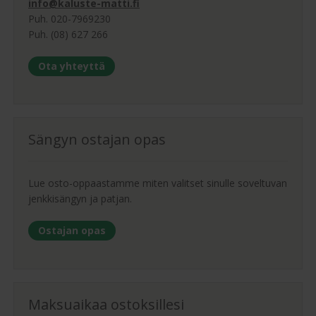
info@kaluste-matti.fi
Puh. 020-7969230
Puh. (08) 627 266
Ota yhteyttä
Sängyn ostajan opas
Lue osto-oppaastamme miten valitset sinulle soveltuvan
jenkkisängyn ja patjan.
Ostajan opas
Maksuaikaa ostoksillesi