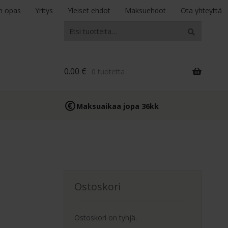
n opas
Yritys
Yleiset ehdot
Maksuehdot
Ota yhteyttä
Etsi:
Haku
0.00
€
0 tuotetta
Maksuaikaa jopa 36kk
Ostoskori
Ostoskori on tyhjä.