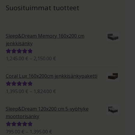
Suosituimmat tuotteet
Sleep&Dream Memory 160x200 cm
jenkkisänky
Hintaluokka:
1,245.00
€
–
2,150.00
€
Arvostelu
1,245.00 €
tuotteesta:
-
5.00
/ 5
Coral Lux 160x200cm jenkkisänkypaketti
2,150.00 €
Hintaluokka:
1,395.00
€
–
1,824.00
€
Arvostelu
1,395.00 €
tuotteesta:
-
5.00
/ 5
Sleep&Dream 120x200 cm 5-vyöhyke
1,824.00 €
moottorisänky
Hintaluokka:
795.00
€
–
1,395.00
€
Arvostelu