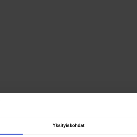
valinnat
valinnat
tuotteen
tuotteen
sivulla.
sivulla.
Yksityiskohdat