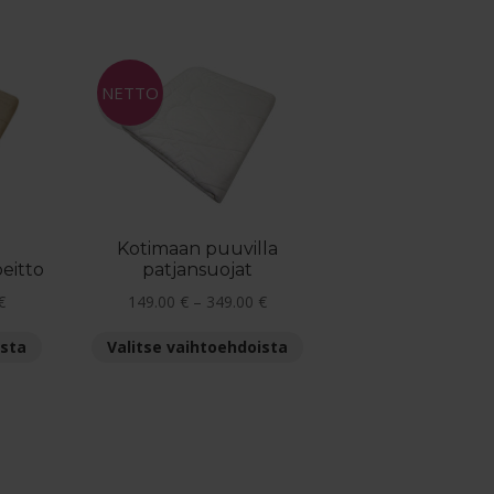
sin
NETTO
Kotimaan puuvilla
eitto
patjansuojat
Hintaluokka:
Hintaluokka:
€
149.00
€
–
349.00
€
139.00 €
149.00 €
Tällä
Tällä
ista
Valitse vaihtoehdoista
-
-
tuotteella
tuotteella
265.00 €
349.00 €
on
on
useampi
useampi
muunnelma.
muunnelma.
osituimmat
Voit
Voit
sin
tehdä
tehdä