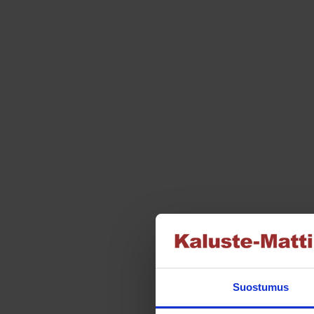
valinnat
tuotteen
sivulla.
Suostumus