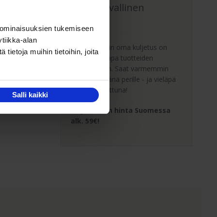
Oma turvallinen
kuljetus
 ominaisuuksien tukemiseen
tiikka-alan
Kaluste-Matin oma kuljetus on
ietoja muihin tietoihin, joita
turvallinen tapa tuotteiden
toimitukseen. Saat varmemmin
tuotteet ehjänä perille - ja vieläpä
sisäänkannettuna!
Salli kaikki
Kuljetuksen hinta Suomessa
alk. 59€!