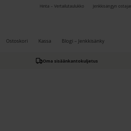
Hinta – Vertailutaulukko
Jenkkisängyn ostaja
Ostoskori
Kassa
Blogi – Jenkkisänky
Oma sisään­kantokuljetus
osituimmat