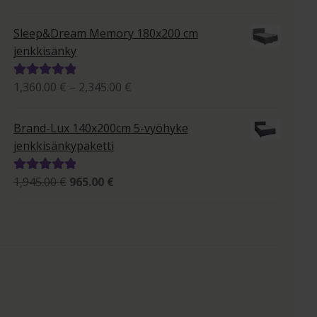
795.00 €
tuotteesta:
-
5.00
/ 5
Sleep&Dream Memory 180x200 cm
1,395.00 €
jenkkisänky
Hintaluokka:
1,360.00
€
–
2,345.00
€
Arvostelu
1,360.00 €
tuotteesta:
-
5.00
/ 5
Brand-Lux 140x200cm 5-vyöhyke
2,345.00 €
jenkkisänkypaketti
Alkuperäinen
Nykyinen
1,945.00
€
965.00
€
Arvostelu
hinta
hinta
tuotteesta:
oli:
on:
5.00
/ 5
1,945.00 €.
965.00 €.