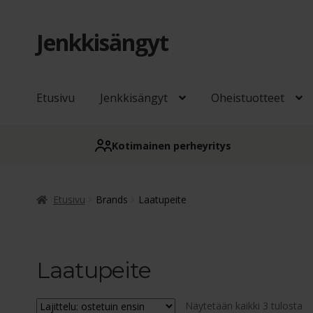
Jenkkisängyt
Siirry
Siirry
navigointiin
sisältöön
Etusivu
Jenkkisängyt
Oheistuotteet
Kotimainen perheyritys
Etusivu
Brands
Laatupeite
Laatupeite
Su
Näytetään kaikki 3 tulosta