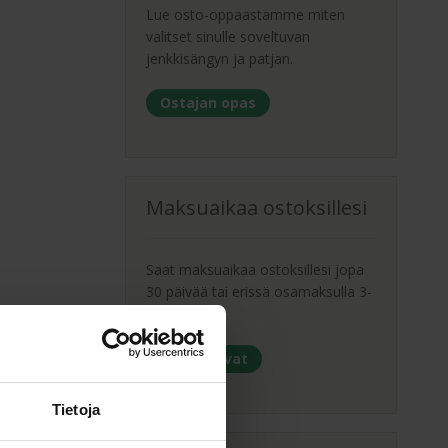
Lue osto-oppaastamme miten
valitset sinulle soveltuvan
jenkkisängyn ja patjan.
Ostajan opas
Maksuaikaa ostoksillesi
Saat maksuaikaa ostoksillesi jopa
30 päivää tai erissä osamaksulla 3-
36kk.
Maksutavat
Tietoja