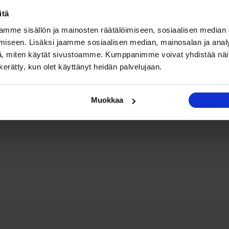
itä
mme sisällön ja mainosten räätälöimiseen, sosiaalisen median
iseen. Lisäksi jaamme sosiaalisen median, mainosalan ja analy
, miten käytät sivustoamme. Kumppanimme voivat yhdistää näitä t
n kerätty, kun olet käyttänyt heidän palvelujaan.
Muokkaa