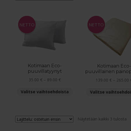
en
NETTO
NETTO
Kotimaan Eco-
Kotimaan Eco-
puuvillatyynyt
puuvillainen painop
Hintaluokka:
35.00
€
–
89.00
€
139.00
€
–
265.00
35.00 €
Tällä
Valitse vaihtoehdoista
Valitse vaihtoehdo
-
tuotteella
89.00 €
on
useampi
muunnelma.
Su
Näytetään kaikki 3 tulosta
Voit
en
tehdä