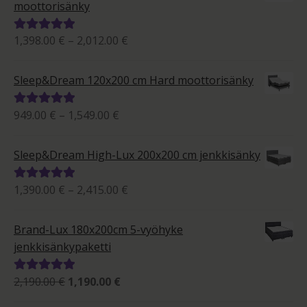
moottorisänky
Hintaluokka:
1,398.00
€
–
2,012.00
€
Arvostelu
1,398.00 €
tuotteesta:
-
5.00
/ 5
Sleep&Dream 120x200 cm Hard moottorisänky
2,012.00 €
Hintaluokka:
949.00
€
–
1,549.00
€
Arvostelu
949.00 €
tuotteesta:
-
5.00
/ 5
Sleep&Dream High-Lux 200x200 cm jenkkisänky
1,549.00 €
Hintaluokka:
1,390.00
€
–
2,415.00
€
Arvostelu
1,390.00 €
tuotteesta:
-
5.00
/ 5
Brand-Lux 180x200cm 5-vyöhyke
2,415.00 €
jenkkisänkypaketti
Alkuperäinen
Nykyinen
2,190.00
€
1,190.00
€
Arvostelu
hinta
hinta
tuotteesta: