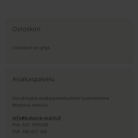
Ostoskori
Ostoskori on tyhjä.
Asiakaspalvelu
Ota yhteyttä asiakaspalveluumme tuotteisiimme
liittyvissä asioissa.
info@kaluste-matti.fi
Puh. 020-7969230
Puh. (08) 627 266