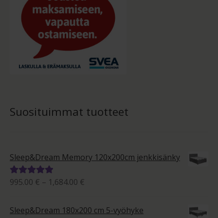
Suosituimmat tuotteet
Sleep&Dream Memory 120x200cm jenkkisänky
Hintaluokka:
995.00
€
–
1,684.00
€
Arvostelu
995.00 €
tuotteesta:
-
5.00
/ 5
Sleep&Dream 180x200 cm 5-vyöhyke
1,684.00 €