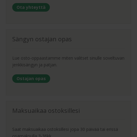
Ota yhteyttä
Sängyn ostajan opas
Lue osto-oppaastamme miten valitset sinulle soveltuvan
jenkkisängyn ja patjan.
Ostajan opas
Maksuaikaa ostoksillesi
Saat maksuaikaa ostoksillesi jopa 30 päivää tai erissä
osamaksulla 3-36kk.