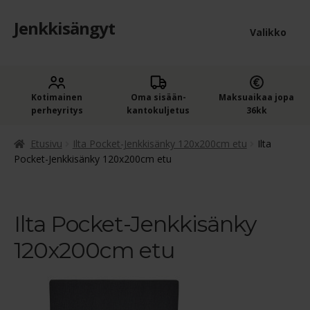
Jenkkisängyt
Siirry
Siirry
Valikko
navigointiin
sisältöön
Etusivu
Laaje
Kotimainen
Oma sisään­
Maksuaikaa jopa
Jenkkisängyt
perheyritys
kantokuljetus
36kk
alem
Laaje
Oheistuotteet
tason
Etusivu
Ilta Pocket-Jenkkisänky 120x200cm etu
Ilta
alem
Pocket-Jenkkisänky 120x200cm etu
valik
Ostoskori
tason
valik
Kassa
Ilta Pocket-Jenkkisänky
120x200cm etu
Jenkkisängyn ostajan opas
Yleiset ehdot