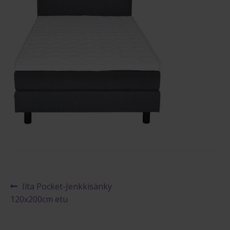
Maksuehdot
Blogi – Jenkkisänky
Artikkelien
Edellinen
Ilta Pocket-Jenkkisänky
artikkeli
120x200cm etu
selaus