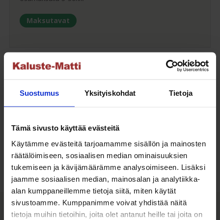
Maksutavat
Oma turvallinen kuljetus
Suostumus
Yksityiskohdat
Tietoja
Kaluste-Matin oma kuljetus on turvallinen tapa
tuotteiden toimitukseen. Saat varmemmin tuotteet
ehjänä perille - ja vieläpä sisäänkannettuna!
Tämä sivusto käyttää evästeitä
Käytämme evästeitä tarjoamamme sisällön ja mainosten
Kuljetuksen hinta Suomessa alk. 59€!
räätälöimiseen, sosiaalisen median ominaisuuksien
tukemiseen ja kävijämäärämme analysoimiseen. Lisäksi
jaamme sosiaalisen median, mainosalan ja analytiikka-
alan kumppaneillemme tietoja siitä, miten käytät
Kaluste-Matti Oy
sivustoamme. Kumppanimme voivat yhdistää näitä
tietoja muihin tietoihin, joita olet antanut heille tai joita on