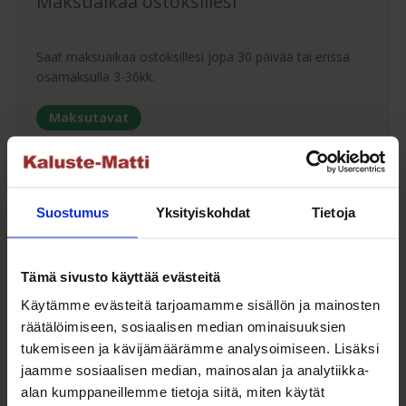
Maksuaikaa ostoksillesi
Saat maksuaikaa ostoksillesi jopa 30 päivää tai erissä
osamaksulla 3-36kk.
Maksutavat
Oma turvallinen kuljetus
Suostumus
Yksityiskohdat
Tietoja
Kaluste-Matin oma kuljetus on turvallinen tapa
Tämä sivusto käyttää evästeitä
tuotteiden toimitukseen. Saat varmemmin tuotteet
Käytämme evästeitä tarjoamamme sisällön ja mainosten
ehjänä perille - ja vieläpä sisäänkannettuna!
räätälöimiseen, sosiaalisen median ominaisuuksien
Kuljetuksen hinta Suomessa alk. 59€!
tukemiseen ja kävijämäärämme analysoimiseen. Lisäksi
jaamme sosiaalisen median, mainosalan ja analytiikka-
alan kumppaneillemme tietoja siitä, miten käytät