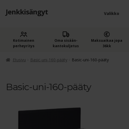
Jenkkisängyt
Siirry
Siirry
Valikko
navigointiin
sisältöön
Etusivu
Laaje
Kotimainen
Oma sisään­
Maksuaikaa jopa
Jenkkisängyt
perheyritys
kantokuljetus
36kk
alem
Laaje
Oheistuotteet
tason
Etusivu
Basic-uni-160-pääty
Basic-uni-160-pääty
alem
valik
Ostoskori
tason
valik
Basic-uni-160-pääty
Kassa
Jenkkisängyn ostajan opas
Yleiset ehdot