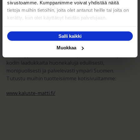
sivustoamme. Kumppanimme voivat yhdistää näitä
tietoja muihin tietoihin, joita olet antanut heille tai joita on
Kaluste-Matti Oy
kerätty, kun olet käyttänyt heidän palvelujaan.
Salli kaikki
Kaluste-Matti Oy on vuonna 1994 perheyrityksenä
perustettu huonekalujen vähittäis- sekä
Muokkaa
tukkumyymälä. Toimintamme perustana on tarjota
kodin laadukkaita huonekaluja edullisesti,
monipuolisesti ja palvelevasti ympäri Suomen.
Tutustu muihin tuotteisiimme kotisivuiltamme:
www.kaluste-matti.fi/