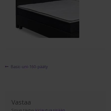
Maksuehdot
Blogi – Jenkkisänky
Artikkelien
Edellinen
Basic-uni-160-pääty
artikkeli
selaus
Vastaa
Sinun täytyy
kirjautua sisään