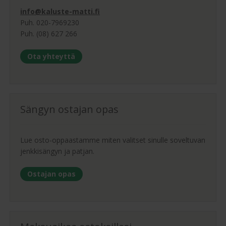
info@kaluste-matti.fi
Puh. 020-7969230
Puh. (08) 627 266
Ota yhteyttä
Sängyn ostajan opas
Lue osto-oppaastamme miten valitset sinulle soveltuvan
jenkkisängyn ja patjan.
Ostajan opas