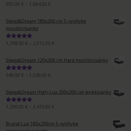
Hintaluokka:
995.00
€
–
1,684.00
€
Arvostelu
995.00 €
tuotteesta:
-
5.00
/ 5
Sleep&Dream 180x200 cm 5-vyöhyke
1,684.00 €
moottorisänky
Hintaluokka:
1,398.00
€
–
2,012.00
€
Arvostelu
1,398.00 €
tuotteesta:
-
5.00
/ 5
Sleep&Dream 120x200 cm Hard moottorisänky
2,012.00 €
Hintaluokka:
949.00
€
–
1,549.00
€
Arvostelu
949.00 €
tuotteesta:
-
5.00
/ 5
Sleep&Dream High-Lux 200x200 cm jenkkisänky
1,549.00 €
Hintaluokka:
1,390.00
€
–
2,415.00
€
Arvostelu
1,390.00 €
tuotteesta:
-
5.00
/ 5
Brand-Lux 180x200cm 5-vyöhyke
2,415.00 €