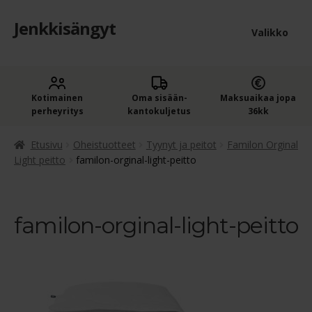
Jenkkisängyt
Siirry
Siirry
Valikko
navigointiin
sisältöön
Etusivu
Laaje
Kotimainen
Oma sisään­
Maksuaikaa jopa
Jenkkisängyt
perheyritys
kantokuljetus
36kk
alem
Laaje
Oheistuotteet
tason
Etusivu
Oheistuotteet
Tyynyt ja peitot
Familon Orginal
alem
Light peitto
familon-orginal-light-peitto
valik
Ostoskori
tason
valik
Kassa
familon-orginal-light-peitto
Jenkkisängyn ostajan opas
Yleiset ehdot