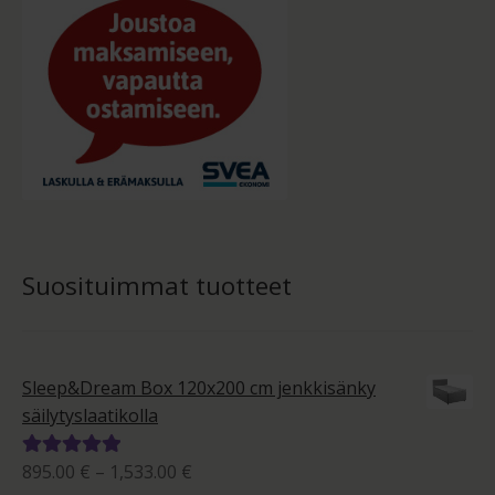
Suosituimmat tuotteet
Sleep&Dream Box 120x200 cm jenkkisänky
säilytyslaatikolla
Hintaluokka:
895.00
€
–
1,533.00
€
Arvostelu