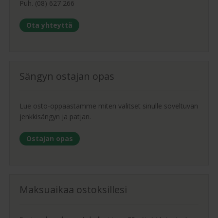
Puh. (08) 627 266
Ota yhteyttä
Sängyn ostajan opas
Lue osto-oppaastamme miten valitset sinulle soveltuvan
jenkkisängyn ja patjan.
Ostajan opas
Maksuaikaa ostoksillesi