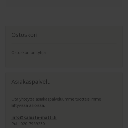
Ostoskori
Ostoskori on tyhjä.
Asiakaspalvelu
Ota yhteyttä asiakaspalveluumme tuotteisiimme
liittyvissä asioissa.
info@kaluste-matti.fi
Puh. 020-7969230