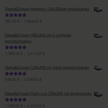
895.00 €
tuotteesta:
-
5.00
/ 5
Sleep&Dream Memory 120x200cm jenkkisänky
1,533.00 €
Hintaluokka:
995.00
€
–
1,684.00
€
Arvostelu
995.00 €
tuotteesta:
-
5.00
/ 5
Sleep&Dream 180x200 cm 5-vyöhyke
1,684.00 €
moottorisänky
Hintaluokka:
1,398.00
€
–
2,012.00
€
Arvostelu
1,398.00 €
tuotteesta:
-
5.00
/ 5
Sleep&Dream 120x200 cm Hard moottorisänky
2,012.00 €
Hintaluokka:
949.00
€
–
1,549.00
€
Arvostelu
949.00 €
tuotteesta:
-
5.00
/ 5
Sleep&Dream High-Lux 200x200 cm jenkkisänky
1,549.00 €
Hintaluokka:
1,390.00
€
–
2,415.00
€
Arvostelu