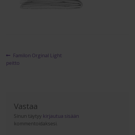
Maksuehdot
Blogi – Jenkkisänky
Artikkelien
Edellinen
Familon Orginal Light
artikkeli
peitto
selaus
Vastaa
Sinun täytyy
kirjautua sisään
kommentoidaksesi.