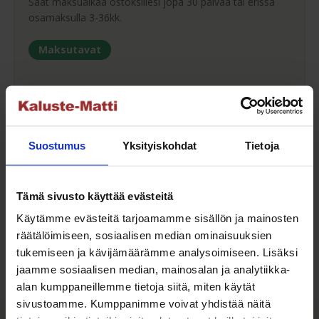
Saat maksuaikaa ostoksillesi jopa 30 päivää tai erissä
osamaksulla 3-36kk.
Maksutavat
Oma turvallinen kuljetus
Suostumus
Yksityiskohdat
Tietoja
Kaluste-Matin oma kuljetus on turvallinen tapa
tuotteiden toimitukseen. Saat varmemmin tuotteet
Tämä sivusto käyttää evästeitä
ehjänä perille - ja vieläpä sisäänkannettuna!
Käytämme evästeitä tarjoamamme sisällön ja mainosten
Kuljetuksen hinta Suomessa alk. 59€!
räätälöimiseen, sosiaalisen median ominaisuuksien
tukemiseen ja kävijämäärämme analysoimiseen. Lisäksi
jaamme sosiaalisen median, mainosalan ja analytiikka-
alan kumppaneillemme tietoja siitä, miten käytät
sivustoamme. Kumppanimme voivat yhdistää näitä
Kaluste-Matti Oy