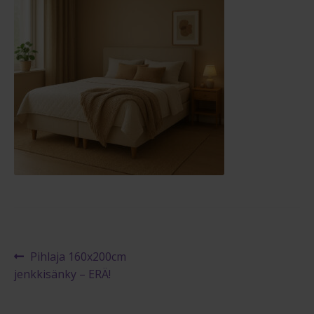
Maksuehdot
Blogi – Jenkkisänky
Artikkelien
Edellinen
Pihlaja 160x200cm
artikkeli
jenkkisänky – ERÄ!
selaus