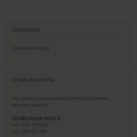
Ostoskori
Ostoskori on tyhjä.
Asiakaspalvelu
Ota yhteyttä asiakaspalveluumme tuotteisiimme
liittyvissä asioissa.
info@kaluste-matti.fi
Puh. 020-7969230
Puh. (08) 627 266