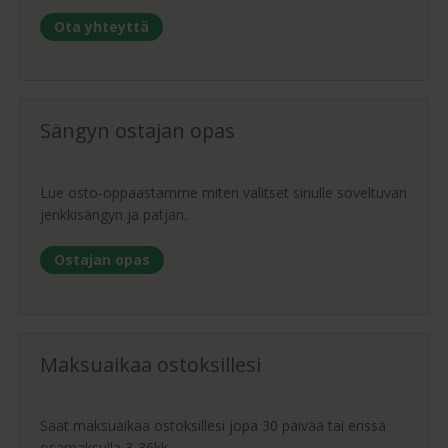
Ota yhteyttä
Sängyn ostajan opas
Lue osto-oppaastamme miten valitset sinulle soveltuvan
jenkkisängyn ja patjan.
Ostajan opas
Maksuaikaa ostoksillesi
Saat maksuaikaa ostoksillesi jopa 30 päivää tai erissä
osamaksulla 3-36kk.