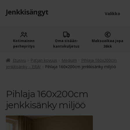
Jenkkisängyt
Siirry
Siirry
Valikko
navigointiin
sisältöön
Etusivu
Laaje
Kotimainen
Oma sisään­
Maksuaikaa jopa
Jenkkisängyt
perheyritys
kantokuljetus
36kk
alem
Laaje
Oheistuotteet
tason
Etusivu
Patjan kovuus
Medium
Pihlaja 160x200cm
alem
jenkkisänky – ERÄ!
Pihlaja 160x200cm jenkkisänky miljöö
valik
Ostoskori
tason
valik
Kassa
Pihlaja 160x200cm
jenkkisänky miljöö
Jenkkisängyn ostajan opas
Yleiset ehdot