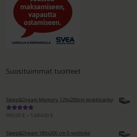
Suosituimmat tuotteet
Sleep&Dream Memory 120x200cm jenkkisänky
Hintaluokka:
995.00
€
–
1,684.00
€
Arvostelu
995.00 €
tuotteesta:
-
5.00
/ 5
Sleep&Dream 180x200 cm 5-vyöhyke