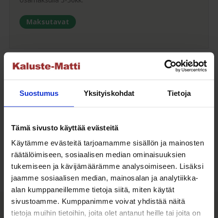
Maksutavat
Oma turvallinen kuljetus
Suostumus
Yksityiskohdat
Tietoja
Kaluste-Matin oma kuljetus on turvallinen tapa
tuotteiden toimitukseen. Saat varmemmin tuotteet
ehjänä perille - ja vieläpä sisäänkannettuna!
Tämä sivusto käyttää evästeitä
Käytämme evästeitä tarjoamamme sisällön ja mainosten
Kuljetuksen hinta Suomessa alk. 59€!
räätälöimiseen, sosiaalisen median ominaisuuksien
tukemiseen ja kävijämäärämme analysoimiseen. Lisäksi
jaamme sosiaalisen median, mainosalan ja analytiikka-
alan kumppaneillemme tietoja siitä, miten käytät
Kaluste-Matti Oy
sivustoamme. Kumppanimme voivat yhdistää näitä
tietoja muihin tietoihin, joita olet antanut heille tai joita on