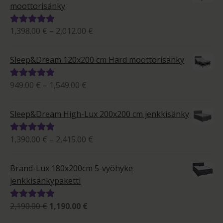
1,684.00 €
moottorisänky
Hintaluokka:
1,398.00
€
–
2,012.00
€
Arvostelu
1,398.00 €
tuotteesta:
-
5.00
/ 5
Sleep&Dream 120x200 cm Hard moottorisänky
2,012.00 €
Hintaluokka:
949.00
€
–
1,549.00
€
Arvostelu
949.00 €
tuotteesta:
-
5.00
/ 5
Sleep&Dream High-Lux 200x200 cm jenkkisänky
1,549.00 €
Hintaluokka:
1,390.00
€
–
2,415.00
€
Arvostelu
1,390.00 €
tuotteesta:
-
5.00
/ 5
Brand-Lux 180x200cm 5-vyöhyke
2,415.00 €
jenkkisänkypaketti
Alkuperäinen
Nykyinen
2,190.00
€
1,190.00
€
Arvostelu
hinta
hinta
tuotteesta: