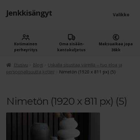
Jenkkisängyt
Siirry
Siirry
Valikko
navigointiin
sisältöön
Etusivu
Laaje
Kotimainen
Oma sisään­
Maksuaikaa jopa
Jenkkisängyt
perheyritys
kantokuljetus
36kk
alem
Laaje
Oheistuotteet
tason
Etusivu
Blogi
Uskalla sisustaa väreillä – tuo eloa ja
alem
persoonallisuutta kotiin!
Nimetön (1920 x 811 px) (5)
valik
Ostoskori
tason
valik
Kassa
Nimetön (1920 x 811 px) (5)
Jenkkisängyn ostajan opas
Yleiset ehdot