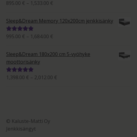
Hintaluokka:
895.00
€
–
1,533.00
€
Arvostelu
895.00 €
tuotteesta:
-
5.00
/ 5
Sleep&Dream Memory 120x200cm jenkkisänky
1,533.00 €
Hintaluokka:
995.00
€
–
1,684.00
€
Arvostelu
995.00 €
tuotteesta:
-
5.00
/ 5
Sleep&Dream 180x200 cm 5-vyöhyke
1,684.00 €
moottorisänky
Hintaluokka:
1,398.00
€
–
2,012.00
€
Arvostelu
1,398.00 €
tuotteesta:
-
5.00
/ 5
2,012.00 €
© Kaluste-Matti Oy
Jenkkisängyt