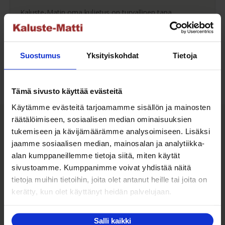
Kaluste-Matin oma kuljetus on turvallinen tapa
tuotteiden toimitukseen. Saat varmemmin tuotteet
ehjänä perille - ja vieläpä sisäänkannettuna!
Kuljetuksen hinta Suomessa alk. 59€!
Suostumus
Yksityiskohdat
Tietoja
Tämä sivusto käyttää evästeitä
Käytämme evästeitä tarjoamamme sisällön ja mainosten
Kaluste-Matti Oy
räätälöimiseen, sosiaalisen median ominaisuuksien
tukemiseen ja kävijämäärämme analysoimiseen. Lisäksi
jaamme sosiaalisen median, mainosalan ja analytiikka-
Kaluste-Matti Oy on vuonna 1994 perheyrityksenä
alan kumppaneillemme tietoja siitä, miten käytät
perustettu huonekalujen vähittäis- sekä
sivustoamme. Kumppanimme voivat yhdistää näitä
tukkumyymälä. Toimintamme perustana on tarjota
tietoja muihin tietoihin, joita olet antanut heille tai joita on
kodin laadukkaita huonekaluja edullisesti,
kerätty, kun olet käyttänyt heidän palvelujaan.
monipuolisesti ja palvelevasti ympäri Suomen.
Tutustu muihin tuotteisiimme kotisivuiltamme:
Salli kaikki