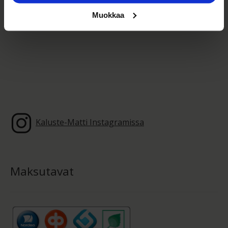
www.kaluste-matti.fi/
Muokkaa
Kaluste-Matti Instagramissa
Maksutavat