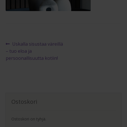
Maksuehdot
Blogi – Jenkkisänky
Artikkelien
Edellinen
Uskalla sisustaa väreillä
artikkeli
– tuo eloa ja
selaus
persoonallisuutta kotiin!
Ostoskori
Ostoskori on tyhjä.