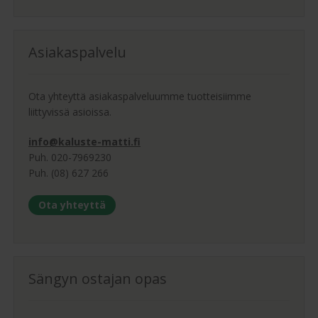
Asiakaspalvelu
Ota yhteyttä asiakaspalveluumme tuotteisiimme
liittyvissä asioissa.
info@kaluste-matti.fi
Puh. 020-7969230
Puh. (08) 627 266
Ota yhteyttä
Sängyn ostajan opas