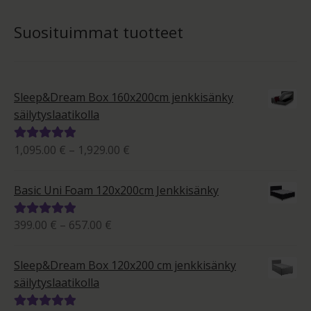
Suosituimmat tuotteet
Sleep&Dream Box 160x200cm jenkkisänky
säilytyslaatikolla
Hintaluokka:
1,095.00
€
–
1,929.00
€
Arvostelu
1,095.00 €
tuotteesta:
-
5.00
/ 5
Basic Uni Foam 120x200cm Jenkkisänky
1,929.00 €
Hintaluokka:
399.00
€
–
657.00
€
Arvostelu
399.00 €
tuotteesta:
-
5.00
/ 5
Sleep&Dream Box 120x200 cm jenkkisänky
657.00 €
säilytyslaatikolla