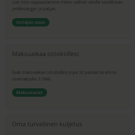
Lue osto-oppaastamme miten valitset sinulle soveltuvan
jenkkisängyn ja patjan.
Ostajan opas
Maksuaikaa ostoksillesi
Saat maksuaikaa ostoksillesi jopa 30 päivää tai erissä
osamaksulla 3-36kk.
Maksutavat
Oma turvallinen kuljetus