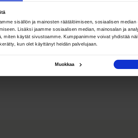
itä
mme sisällön ja mainosten räätälöimiseen, sosiaalisen median
iseen. Lisäksi jaamme sosiaalisen median, mainosalan ja analy
, miten käytät sivustoamme. Kumppanimme voivat yhdistää näitä t
n kerätty, kun olet käyttänyt heidän palvelujaan.
Muokkaa