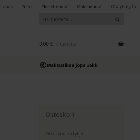
n opas
Yritys
Yleiset ehdot
Maksuehdot
Ota yhteyttä
Etsi:
Haku
0.00
€
0 tuotetta
Maksuaikaa jopa 36kk
Ostoskori
Ostoskori on tyhjä.