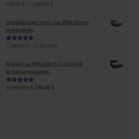
Hintaluokka:
949.00
€
–
1,549.00
€
Arvostelu
949.00 €
tuotteesta:
-
5.00
/ 5
Sleep&Dream High-Lux 200x200 cm
1,549.00 €
jenkkisänky
Hintaluokka:
1,390.00
€
–
2,415.00
€
Arvostelu
1,390.00 €
tuotteesta:
-
5.00
/ 5
Brand-Lux 180x200cm 5-vyöhyke
2,415.00 €
jenkkisänkypaketti
Alkuperäinen
Nykyinen
2,190.00
€
1,190.00
€
Arvostelu
hinta
hinta
tuotteesta:
oli:
on:
5.00
/ 5
2,190.00 €.
1,190.00 €.