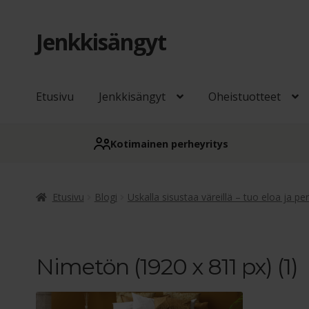
Jenkkisängyt
Siirry
Siirry
navigointiin
sisältöön
Etusivu
Jenkkisängyt
Oheistuotteet
Kotimainen perheyritys
Etusivu
Blogi
Uskalla sisustaa väreillä – tuo eloa ja per
Nimetön (1920 x 811 px) (1)