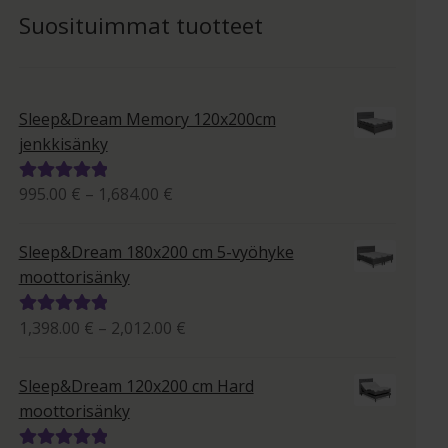
Suosituimmat tuotteet
Sleep&Dream Memory 120x200cm
jenkkisänky
Hintaluokka:
995.00
€
–
1,684.00
€
Arvostelu
995.00 €
tuotteesta:
-
5.00
/ 5
Sleep&Dream 180x200 cm 5-vyöhyke
1,684.00 €
moottorisänky
Hintaluokka:
1,398.00
€
–
2,012.00
€
Arvostelu
1,398.00 €
tuotteesta:
-
5.00
/ 5
Sleep&Dream 120x200 cm Hard
2,012.00 €
moottorisänky