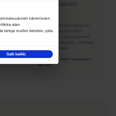
Oma turvallinen
kuljetus
 ominaisuuksien tukemiseen
tiikka-alan
Kaluste-Matin oma kuljetus on
turvallinen tapa tuotteiden
ietoja muihin tietoihin, joita
toimitukseen. Saat varmemmin
tuotteet ehjänä perille - ja vieläpä
sisäänkannettuna!
Salli kaikki
Kuljetuksen hinta Suomessa
alk. 59€!