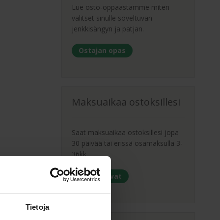
Lue osto-oppaastamme miten
valitset sinulle soveltuvan
jenkkisängyn ja patjan.
Ostajan opas
Maksuaikaa ostoksillesi
Saat maksuaikaa ostoksillesi jopa
30 päivää tai erissä osamaksulla 3-
36kk.
Maksutavat
Tietoja