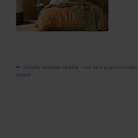
Artikkelien
Edellinen
Uskalla sisustaa väreillä – tuo eloa ja persoonalli
artikkeli
kotiin!
selaus