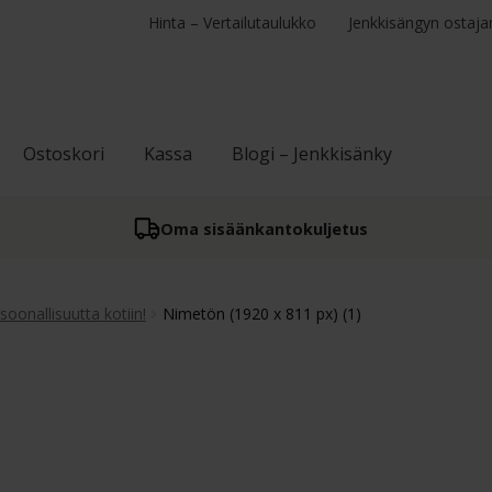
Hinta – Vertailutaulukko
Jenkkisängyn ostaja
Ostoskori
Kassa
Blogi – Jenkkisänky
Oma sisään­kantokuljetus
soonallisuutta kotiin!
Nimetön (1920 x 811 px) (1)